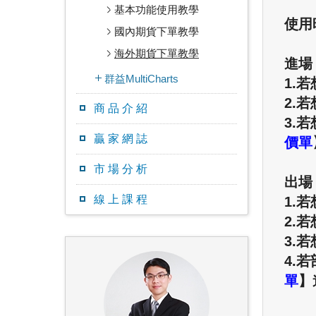
基本功能使用教學
使用
國內期貨下單教學
海外期貨下單教學
進場
群益MultiCharts
1.
2.
商 品 介 紹
3.
贏 家 網 誌
價單
市 場 分 析
出場
線 上 課 程
1.
2.
3.
4.
單
】