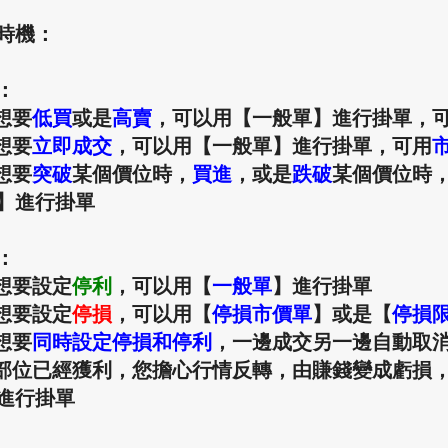
時機：
：
若想要
低買
或是
高賣
，可以用【一般單】進行掛單，
若想要
立即成交
，
可以用【一般單】進行掛單，可用
若想要
突破
某個價位時，
買進
，或是
跌破
某個價位時
】
進行掛單
：
若想要設定
停利
，
可以用
【
一般單
】
進行掛單
若想要設定
停損
，可以用【
停損市價單
】或是【
停損
若想要
同時設定
停損和
停利
，
一邊成交另一邊自動取
若部位已經獲利，您擔心行情反轉，由賺錢變成虧損
進行掛單