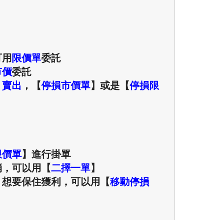
可用
限價單
委託
市價
委託
，
賣出
，【
停損市價單
】或是【
停損限
限價單
】
進行掛單
消，可以用【
二擇一單
】
，想要保住獲利，可以用【
移動停損