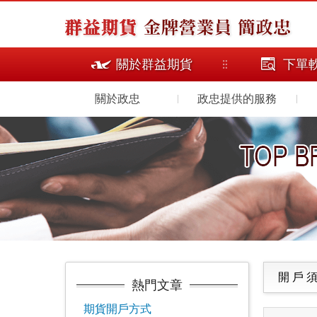
關於群益期貨
下單
主選單
關於政忠
政忠提供的服務
開 戶 須
熱門文章
期貨開戶方式