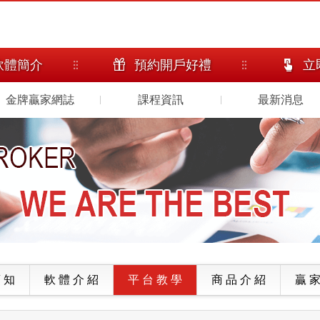
軟體簡介
預約開戶好禮
立
金牌贏家網誌
課程資訊
最新消息
 知
軟 體 介 紹
平 台 教 學
商 品 介 紹
贏 家