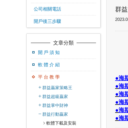
群益
公司相關電話
2023.0
開戶後三步驟
文章分類
開 戶 須 知
軟 體 介 紹
平 台 教 學
●海
●
海
群益贏家策略王
●
海
群益超級贏家
●
海
群益掌中財神
●
海
群益行動贏家
●
海
軟體下載及安裝