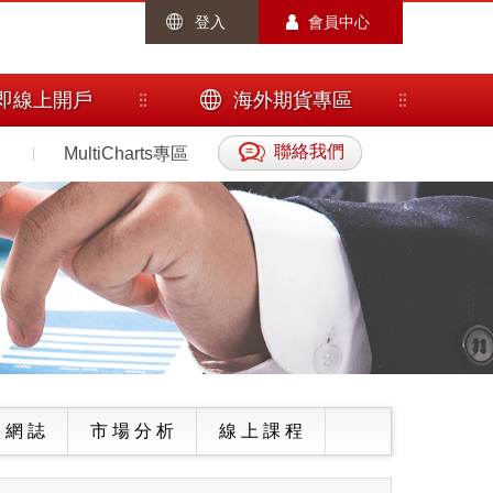
登入
會員中心
即線上開戶
海外期貨專區
聯絡我們
MultiCharts專區
 網 誌
市 場 分 析
線 上 課 程