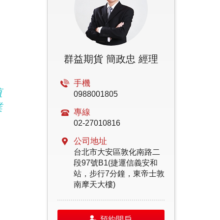
群益期貨 簡政忠 經理
手機
值
0988001805
業
專線
02-27010816
公司地址
台北市大安區敦化南路二
段97號B1(捷運信義安和
站，步行7分鐘，東帝士敦
南摩天大樓)
預約開戶